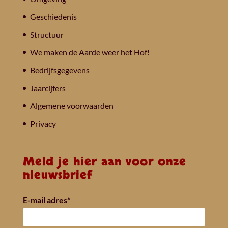
Geschiedenis
Structuur
We maken de Aarde weer het Hof!
Bedrijfsgegevens
Jaarcijfers
Algemene voorwaarden
Privacy
Meld je hier aan voor onze
nieuwsbrief
E-mail adres*