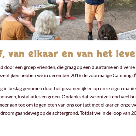
 van elkaar en van het leve
oor een groep vrienden, die graag op een duurzame en diverse man
zenlijken hebben we in december 2016 de voormalige Camping d’
ig in beslag genomen door het gezamenlijk en op onze eigen manie
bouwen, installaties en groen. Ondanks dat we ontzettend veel hulp
 meer aan toe om te genieten van ons contact met elkaar en onze w
e droom gaandeweg op de achtergrond. Totdat we in de loop van 