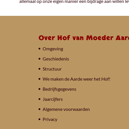
allemaal op onze eigen manier een bijdrage aan willen le
Over Hof van Moeder Aar
Omgeving
Geschiedenis
Structuur
We maken de Aarde weer het Hof!
Bedrijfsgegevens
Jaarcijfers
Algemene voorwaarden
Privacy