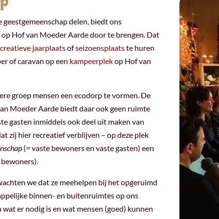
ap
ze geestgemeenschap delen, biedt ons
r op Hof van Moeder Aarde door te brengen. Dat
creatieve jaarplaats
of
seizoensplaats
te huren
per of caravan op een
kampeerplek
op Hof van
otere groep mensen een ecodorp te vormen. De
 van Moeder Aarde biedt daar ook geen ruimte
ste gasten inmiddels ook deel uit maken van
zij hier recreatief verblijven – op deze plek
enschap
(= vaste bewoners en vaste gasten) een
e bewoners).
wachten we dat ze meehelpen bij het opgeruimd
pelijke binnen- en buitenruimtes op ons
n wat er nodig is en wat mensen (goed) kunnen