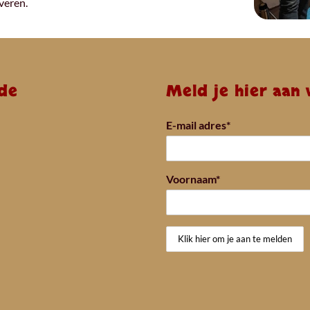
veren.
de
Meld je hier aan
E-mail adres*
Voornaam*