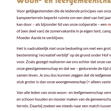
Woon- en leefgemeensch
Voor gelijkgestemden die de leidende principes van on
kampeerterrein beperkt ruimte om een deel van het jaa
kan door – als bijzonder lid van onze coöperatie – een
re
of (een deel van) de zomervakantie in je eigen tent, cam
Moeder Aarde te verblijven.
Het is nadrukkelijk niet onze bedoeling om met een gr
bestemming ‘recreatief verblijf’ op de grond onder Hof
voor. Zoals gezegd realiseren we ons echter dat onze va
onze geestgemeenschap en dat we – gedurende de tijd dat 
samen leven. Je zou dus kunnen zeggen dat de
leefgeme
stuk groter is dan onze
woongemeenschap
(= alleen vast
Van alle leden van onze woon- en leefgemeenschap ver
en schoon houden en mooier maken van de gemeenschap
terrein. Daarbij zoeken we steeds naar een match tusse