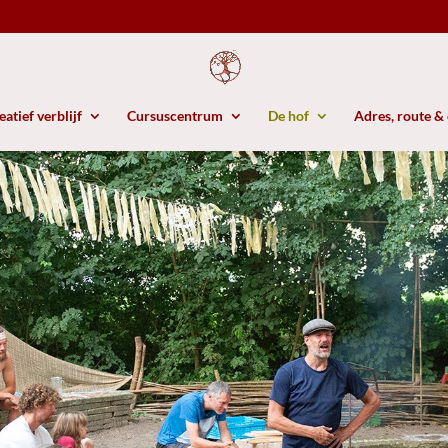
atief verblijf
Cursuscentrum
De hof
Adres, route &