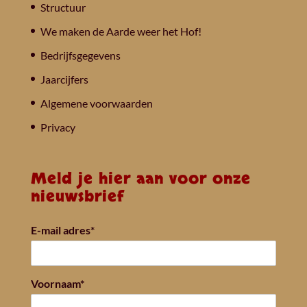
Structuur
We maken de Aarde weer het Hof!
Bedrijfsgegevens
Jaarcijfers
Algemene voorwaarden
Privacy
Meld je hier aan voor onze
nieuwsbrief
E-mail adres*
Voornaam*