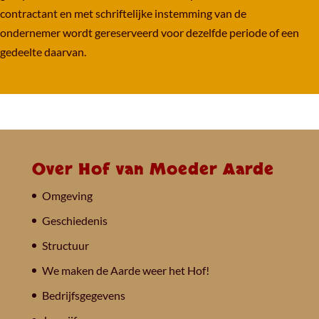
contractant en met schriftelijke instemming van de
ondernemer wordt gereserveerd voor dezelfde periode of een
gedeelte daarvan.
Over Hof van Moeder Aarde
Omgeving
Geschiedenis
Structuur
We maken de Aarde weer het Hof!
Bedrijfsgegevens