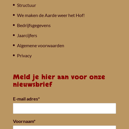
Structuur
We maken de Aarde weer het Hof!
Bedrijfsgegevens
Jaarcijfers
Algemene voorwaarden
Privacy
Meld je hier aan voor onze
nieuwsbrief
E-mail adres*
Voornaam*