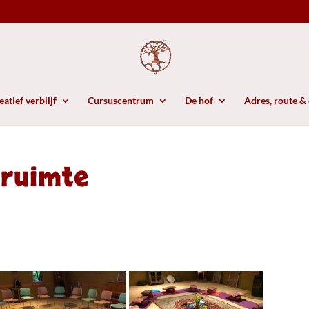
atief verblijf
Cursuscentrum
De hof
Adres, route &
pruimte