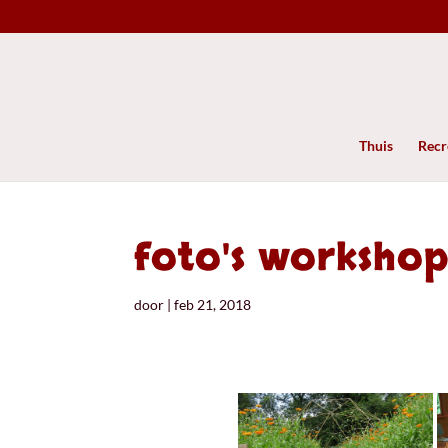
Thuis
Recre
foto's worksho
door
|
feb 21, 2018