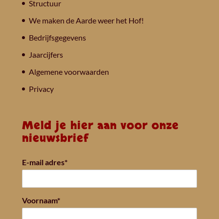
Structuur
We maken de Aarde weer het Hof!
Bedrijfsgegevens
Jaarcijfers
Algemene voorwaarden
Privacy
Meld je hier aan voor onze
nieuwsbrief
E-mail adres*
Voornaam*