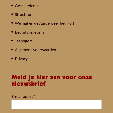
Geschiedenis
Structuur
We maken de Aarde weer het Hof!
Bedrijfsgegevens
Jaarcijfers
Algemene voorwaarden
Privacy
Meld je hier aan voor onze
nieuwsbrief
E-mail adres*