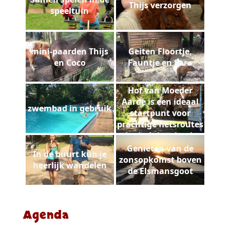
Thijs verzorgen
speeltuin
mini-paarden Thijs
Geiten Floortje,
en Coco
Fauntje en Sara
Hof van Moeder
Aarde is een ideaal
zwembad in gebruik
startpunt voor
prachtige fietsroutes
in de Achterhoek
Genieten van de
In de buurt kun je
zonsopkomst boven
heerlijk wandelen
de Elsmansgoot
Agenda