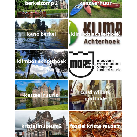
berkelzomp 2
kanoverhuur
kano berkel
klimbos achterhoek
klimbos achterhoek
images
2
carel willink
kasteel ruurlo
mathilde
kristalmuseum2
fossiel kristalmusem