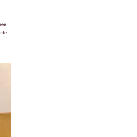
hee
ende