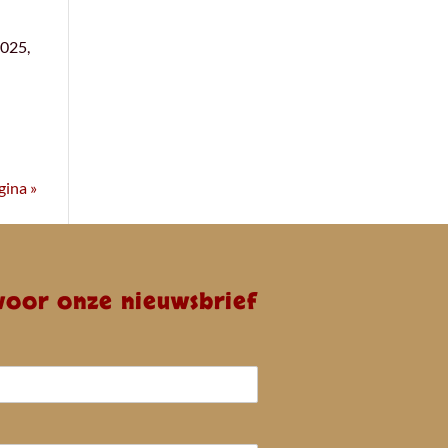
2025,
ina »
 voor onze nieuwsbrief