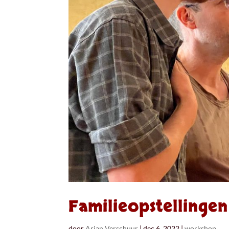
Familieopstellingen
door
Arjan Verschuur
|
dec 6, 2022
|
workshop