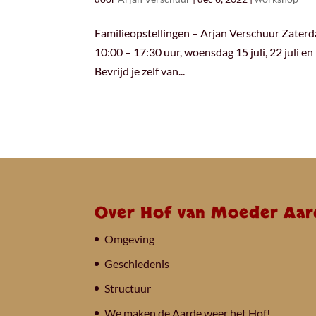
Familieopstellingen – Arjan Verschuur Zaterdag
10:00 – 17:30 uur, woensdag 15 juli, 22 juli e
Bevrijd je zelf van...
Over Hof van Moeder Aar
Omgeving
Geschiedenis
Structuur
We maken de Aarde weer het Hof!