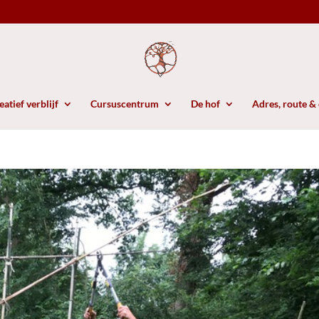
atief verblijf
Cursuscentrum
De hof
Adres, route &