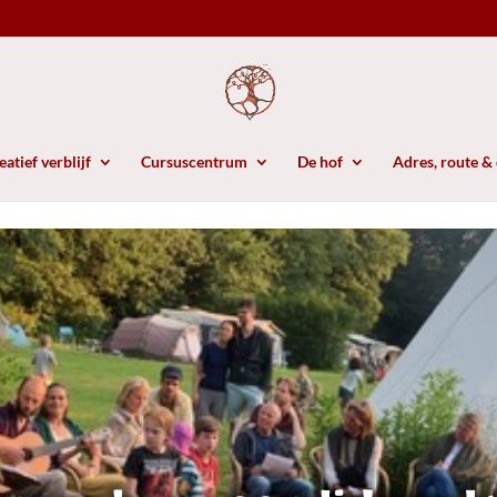
atief verblijf
Cursuscentrum
De hof
Adres, route &